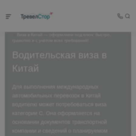
Виза в Китай — оформляем под ключ: быстро,
грамотно и с учётом всех требований!
Водительская виза в
Китай
Для выполнения международных
автомобильных перевозок в Китай
водителю может потребоваться виза
категории C. Она оформляется на
основании документов транспортной
компании и сведений о планируемом