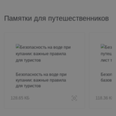
Восточное направление:
22.07.2026
61
Памятки для путешественников
путешествие в Китай
Безопасность на воде при
Безопас
купании: важные правила
базовый
для туристов
128.65 КБ
118.36 КБ