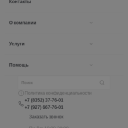
Контакты
О компании
Услуги
Новости
Отзывы
Помощь
Проверка паспорта
Вакансии
Страхование
Как заказать товар
Политика конфиденциальности
+7 (8352) 37-76-01
Сотрудники
Трансфер
Как оплатить товар
+7 (927) 667-76-01
Заказать звонок
Документы
Оформление визы
Условия доставки