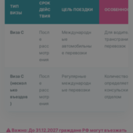
СРОК
ТИП
ДЕЙС
ЦЕЛЬ ПОЕЗДКИ
ОСОБЕННОСТ
ВИЗЫ
ТВИЯ
Виза C
Посл
Международн
Для водителе
е
ые
трансгранич
расс
автомобильны
перевозок
мотр
е перевозки
ения
Виза C
Посл
Регулярные
Количество в
(нескол
е
международн
определяетс
ько
расс
ые перевозки
консульским
въездов
мотр
отделом
)
ения
Важно: До 31.12.2027 граждане РФ могут въезжать