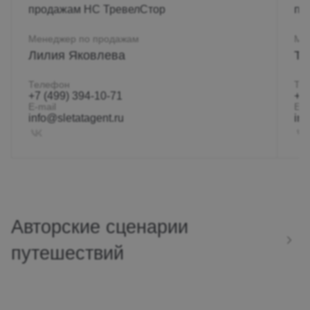
Менеджер по продажам
Ме
Лилия Яковлева
Ти
Телефон
Те
+7 (499) 394-10-71
+7 
E-mail
E-m
info@sletatagent.ru
inf
Авторские сценарии
путешествий