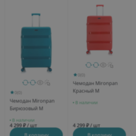
0
(0)
Чемодан Mironpan
Красный M
0
(0)
Чемодан Mironpan
В наличии
Бирюзовый M
В наличии
4 299 ₽ / шт
4 299 ₽ / шт
В корзину
В корзину