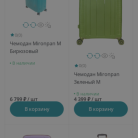
0
(0)
Чемодан Mironpan M
Бирюзовый
В наличии
0
(0)
Чемодан Mironpan
Зеленый M
В наличии
6 799 ₽ / шт
4 399 ₽ / шт
В корзину
В корзину