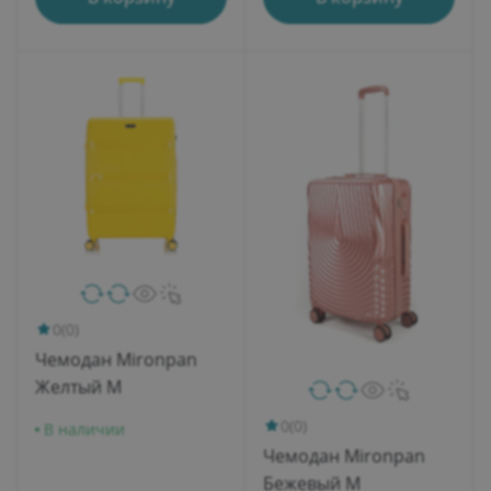
0
(0)
Чемодан Mironpan
Желтый M
0
(0)
В наличии
Чемодан Mironpan
Бежевый M