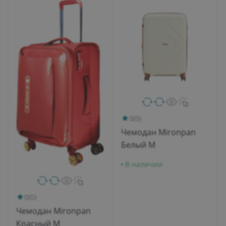
0
(0)
Чемодан Mironpan
Белый M
В наличии
0
(0)
Чемодан Mironpan
Красный M