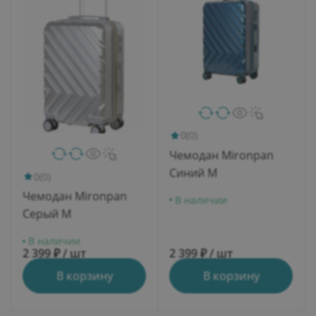
0
(0)
Чемодан Mironpan
Синий M
0
(0)
Чемодан Mironpan
В наличии
Серый M
В наличии
2 399 ₽ / шт
2 399 ₽ / шт
В корзину
В корзину