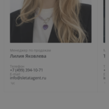
Менеджер по продажам
Ме
Лилия Яковлева
Ти
Телефон
Те
+7 (499) 394-10-71
+7 
E-mail
E-m
info@sletatagent.ru
in