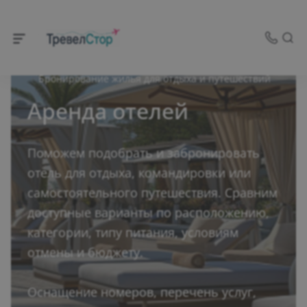
Бронирование жилья для отдыха и путешествий
Аренда отелей
Поможем подобрать и забронировать
отель для отдыха, командировки или
самостоятельного путешествия. Сравним
доступные варианты по расположению,
категории, типу питания, условиям
отмены и бюджету.
Оснащение номеров, перечень услуг,