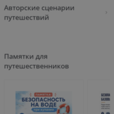
Авторские сценарии
путешествий
Восточное направление:
22.07.2026
52
Памятки для
путешествие в Китай
путешественников