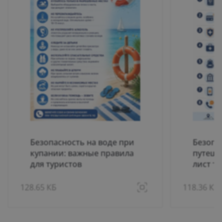
Безопасность на воде при
Безопа
купании: важные правила
путеше
для туристов
лист т
128.65 КБ
118.36 КБ